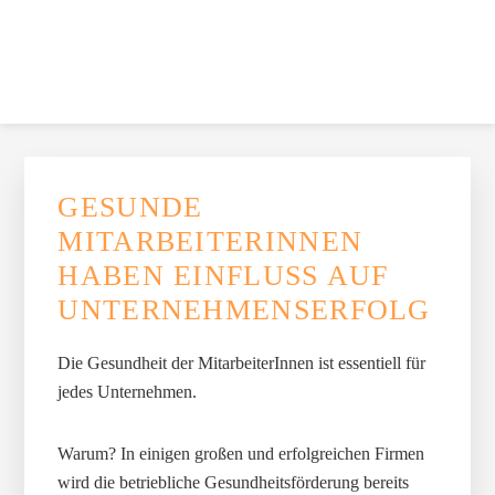
Zur
Skip
Zur
Zur
Skip
Hauptnavigation
to
Hauptsidebar
Fußzeile
to
springen
main
springen
springen
footer
content
navigation
FITNESSGOESOFFICE
Firmenfitness, die Spaß macht und funktioniert.
HAUPT-
SIDEBAR
GESUNDE
MITARBEITERINNEN
HABEN EINFLUSS AUF
UNTERNEHMENSERFOLG
Die Gesundheit der MitarbeiterInnen ist essentiell für
jedes Unternehmen.
Warum? In einigen großen und erfolgreichen Firmen
wird die betriebliche Gesundheitsförderung bereits