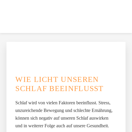
Zur
Skip
Zur
Zur
Skip
Hauptnavigation
to
Hauptsidebar
Fußzeile
to
springen
main
springen
springen
footer
content
navigation
FITNESSGOESOFFICE
Firmenfitness, die Spaß macht und funktioniert.
HAUPT-
SIDEBAR
WIE LICHT UNSEREN
SCHLAF BEEINFLUSST
Schlaf wird von vielen Faktoren beeinflusst. Stress,
unzureichende Bewegung und schlechte Ernährung,
können sich negativ auf unseren Schlaf auswirken
und in weiterer Folge auch auf unsere Gesundheit.