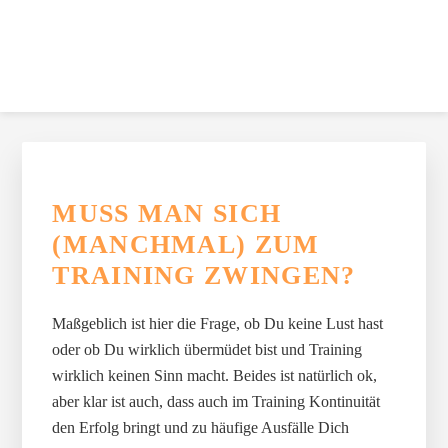
Zur
Skip
Zur
Zur
Skip
Hauptnavigation
to
Hauptsidebar
Fußzeile
to
springen
main
springen
springen
footer
content
navigation
FITNESSGOESOFFICE
Firmenfitness, die Spaß macht und funktioniert.
HAUPT-
SIDEBAR
MUSS MAN SICH
(MANCHMAL) ZUM
TRAINING ZWINGEN?
Maßgeblich ist hier die Frage, ob Du keine Lust hast
oder ob Du wirklich übermüdet bist und Training
wirklich keinen Sinn macht. Beides ist natürlich ok,
aber klar ist auch, dass auch im Training Kontinuität
den Erfolg bringt und zu häufige Ausfälle Dich