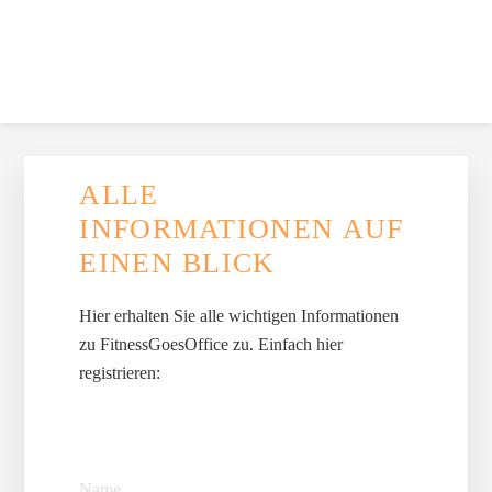
Zur
Skip
Zur
Zur
Skip
Hauptnavigation
to
Hauptsidebar
Fußzeile
to
springen
main
springen
springen
footer
content
navigation
FITNESSGOESOFFICE
Firmenfitness, die Spaß macht und funktioniert.
HAUPT-
ALLE
SIDEBAR
INFORMATIONEN AUF
EINEN BLICK
Hier erhalten Sie alle wichtigen Informationen
zu FitnessGoesOffice zu. Einfach hier
registrieren:
Name