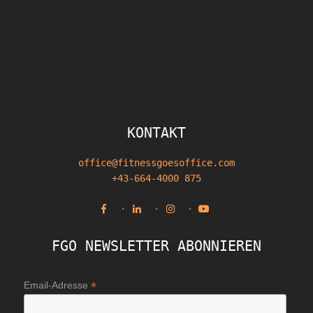
FOOTER
KONTAKT
office@fitnessgoesoffice.com
+43-664-4000 875
·
·
·
FGO NEWSLETTER ABONNIEREN
*
Email-Adresse